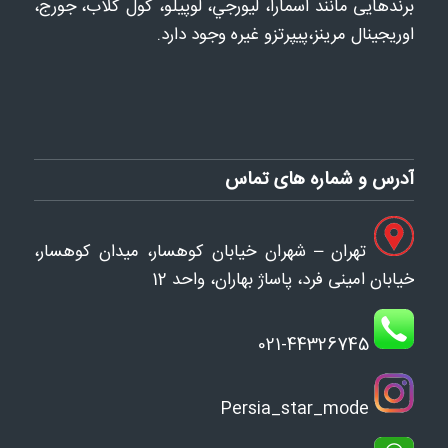
برندهایی مانند اسمارا، ليورجي، لوپيلو، كول كلاب، جورج،
اوريجينال مرينز،پيپرتزو غيره وجود دارد.
آدرس و شماره های تماس
تهران – شهران خیابان کوهسار، میدان کوهسار،
خیابان امینی فرد، پاساژ بهاران، واحد 12
021-44326745
Persia_star_mode