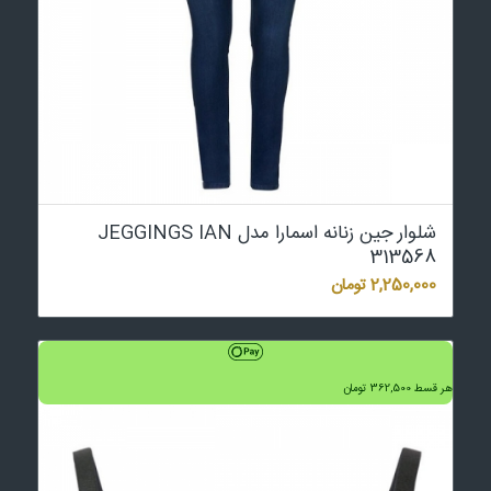
شلوار جین زنانه اسمارا مدل JEGGINGS IAN
313568
2,250,000
تومان
هر قسط
362,500
تومان