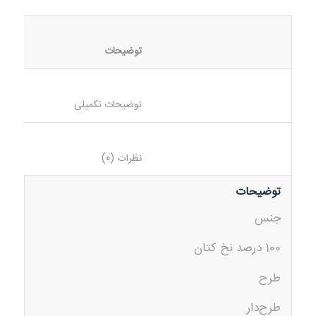
						توضیحات					
						توضیحات تکمیلی					
						نظرات (0)					
توضیحات
جنس
100 درصد نخ کتان
طرح
طرح‌دار