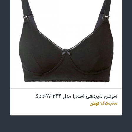
سوتین شیردهی اسمارا مدل Soo-Wt244
1,450,000
تومان