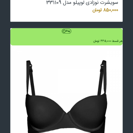
سویشرت نوزادی لوپیلو مدل 331109
850,000
تومان
هر قسط
445,000
تومان