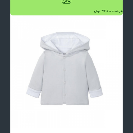
هر قسط
212,500
تومان