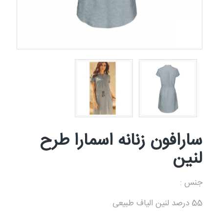
سارافون زنانه اسمارا طرح
لنین
جنس :
55 درصد لنین الیاف طبیعی