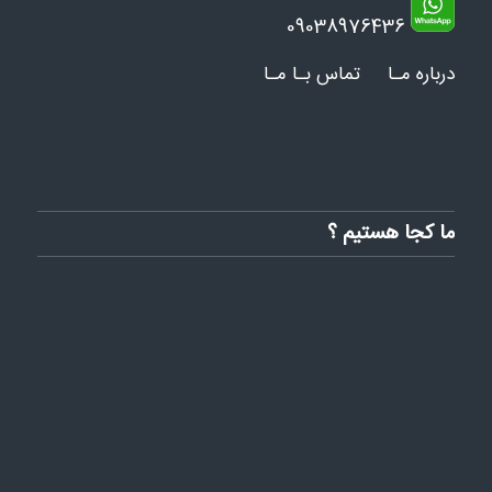
09038976436
درباره مـا
تماس بـا مـا
ما کجا هستیم ؟