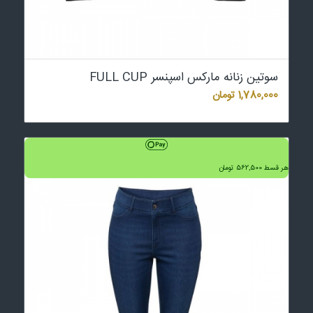
سوتین زنانه مارکس اسپنسر FULL CUP
1,780,000
تومان
هر قسط
562,500
تومان