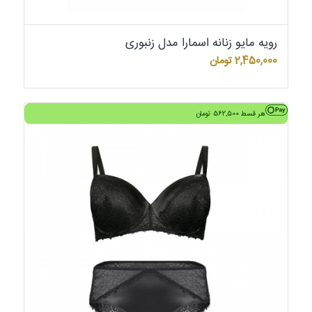
رویه مایو زنانه اسمارا مدل زنبوری
2,450,000
تومان
هر قسط
562,500
تومان