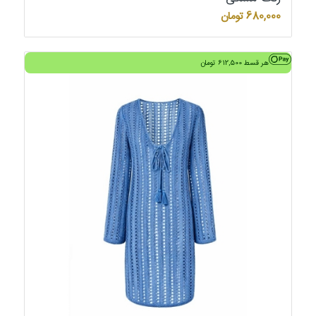
680,000
تومان
هر قسط
612,500
تومان