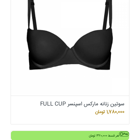
سوتین زنانه مارکس اسپنسر FULL CUP
1,780,000
تومان
هر قسط
320,000
تومان