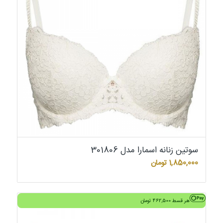
سوتین زنانه اسمارا مدل 301806
1,850,000
تومان
هر قسط
462,500
تومان