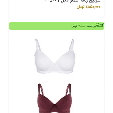
سوتین زنانه اسمارا مدل 315967
1,850,000
تومان
هر قسط
700,000
تومان