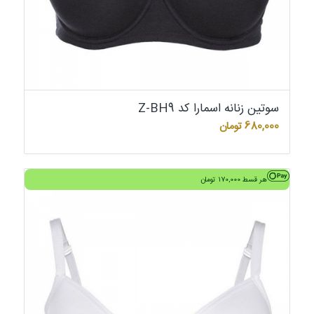
سوتین زنانه اسمارا کد Z-BH9
680,000
تومان
هر قسط
170,000
تومان