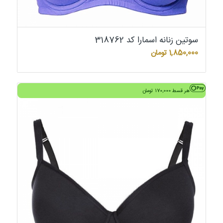
سوتین زنانه اسمارا کد 318762
1,850,000
تومان
هر قسط
170,000
تومان