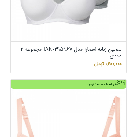
سوتین زنانه اسمارا مدل IAN-315967 مجموعه 2
عددی
1,200,000
تومان
هر قسط
170,000
تومان