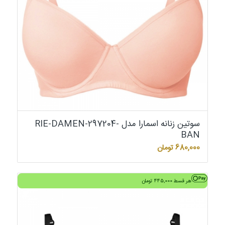
سوتین زنانه اسمارا مدل RIE-DAMEN-297204-
BAN
680,000
تومان
هر قسط
445,000
تومان