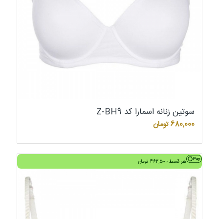
سوتین زنانه اسمارا کد Z-BH9
680,000
تومان
هر قسط
462,500
تومان