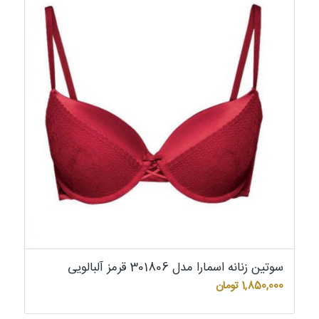
سوتین زنانه اسمارا مدل 301806 قرمز آلبالویی
1,850,000
تومان