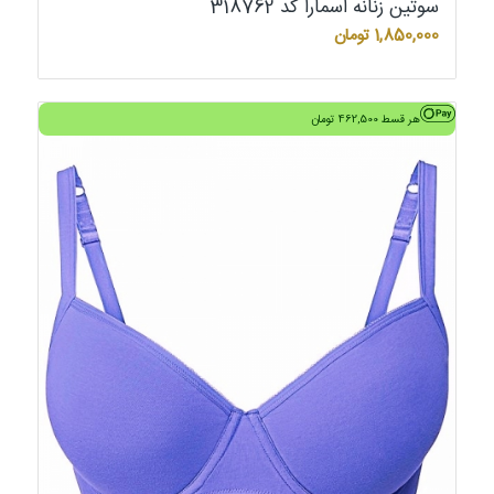
سوتین زنانه اسمارا کد 318762
1,850,000
تومان
هر قسط
462,500
تومان