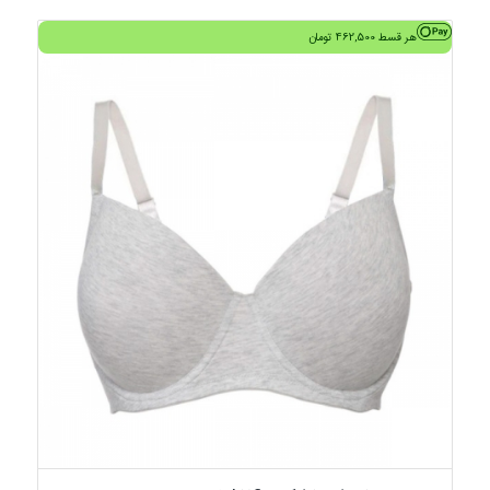
هر قسط
462,500
تومان