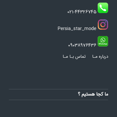
021-44326745
Persia_star_mode
09038976436
درباره مـا
تماس بـا مـا
ما کجا هستیم ؟