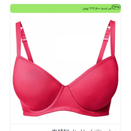
هر قسط
462,500
تومان