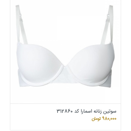
سوتین زنانه اسمارا کد 312860
980,000
تومان