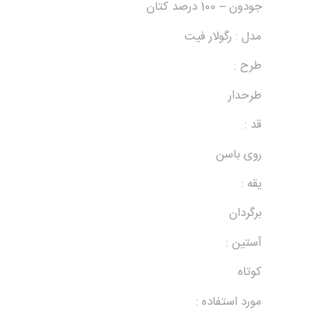
جودون – 100 درصد کتان
مدل : رگولار فیت
طرح :
طرحدار
قد :
روی باسن
یقه :
برگردان
آستین :
کوتاه
مورد استفاده :