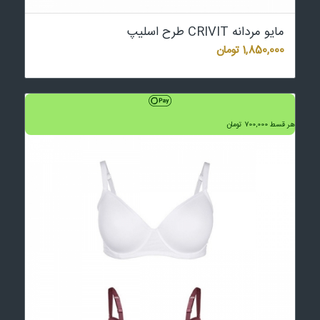
مایو مردانه CRIVIT طرح اسلیپ
1,850,000
تومان
هر قسط
700,000
تومان