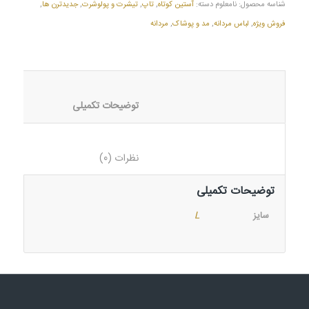
شناسه محصول:
نامعلوم
دسته:
آستین کوتاه
,
تاپ
,
تیشرت و پولوشرت
,
جدیدترن ها
,
فروش ویژه
,
لباس مردانه
,
مد و پوشاک
,
مردانه
						توضیحات تکمیلی					
						نظرات (0)					
توضیحات تکمیلی
سایز
L