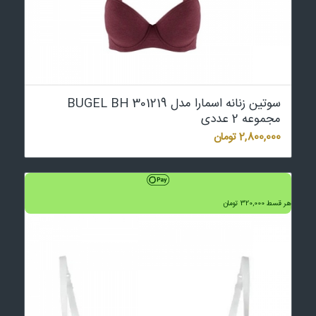
سوتین زنانه اسمارا مدل BUGEL BH 301219
مجموعه 2 عددی
2,800,000
تومان
هر قسط
320,000
تومان