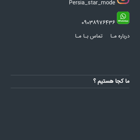
Persia_star_mode
09038976436
درباره مـا
تماس بـا مـا
ما کجا هستیم ؟