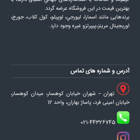
بهترین قیمت در این فروشگاه عرضه گردد.
برندهایی مانند اسمارا، ليورجي، لوپيلو، كول كلاب، جورج،
اوريجينال مرينز،پيپرتزو غيره وجود دارد.
آدرس و شماره های تماس
تهران – شهران خیابان کوهسار، میدان کوهسار،
خیابان امینی فرد، پاساژ بهاران، واحد 12
021-44326745