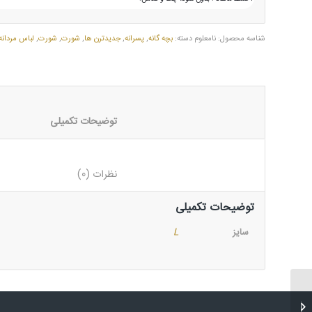
شناسه محصول:
نامعلوم
دسته:
بچه گانه
,
پسرانه
,
جدیدترن ها
,
شورت
,
شورت
,
لباس مردانه
						توضیحات تکمیلی					
						نظرات (0)					
توضیحات تکمیلی
سایز
L
شورت مردانه لیورجی مدل