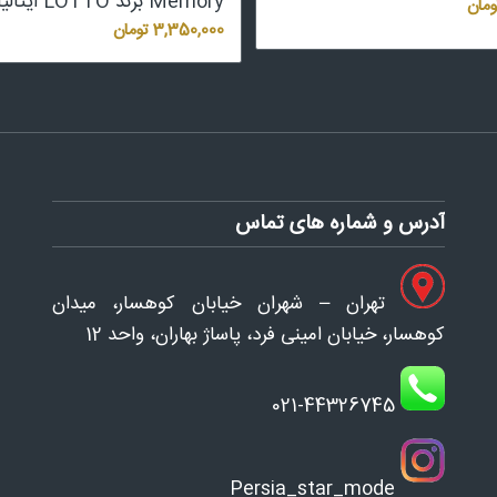
Memory برند LOTTO ایتالیا
ومان
3,350,000
تومان
آدرس و شماره های تماس
تهران – شهران خیابان کوهسار، میدان
کوهسار، خیابان امینی فرد، پاساژ بهاران، واحد 12
021-44326745
Persia_star_mode