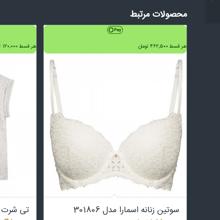
اسلیپ کد 13 سایز لارژ...
محصولات مرتبط
هر قسط
462,500
تومان
هر قسط
120,000
ت
سوتین زنانه اسمارا مدل 301806
تی شرت د