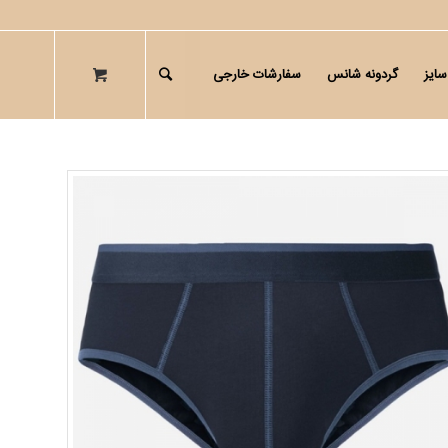
سایز
گردونه شانس
سفارشات خارجی