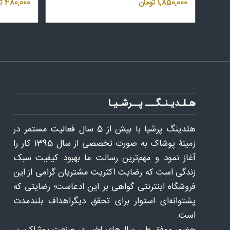
1,850,000
تومان
480,000
ت
هـلـدیـنـگـــ پــرشـیـا
هلدينگ پرشيا با بيش از 5 سال فعاليت مستمر در
زمینۀ پوشاک به ‌صورت تخصصی از سال 1395 كار را
آغاز نمود و مهم‌ترین رسالت ما بهبود کیفیت سبک
زندگی است که رضایت اکثریت مشتریان گرامی از این
فروشگاه اینترنتی گواهی بر این ادعاست؛ رضایتی که
پشتوانه‌ای استوار برای تحقق دیگراهداف بلندمدت
است.
حضور موفق طی سال‌های اخیر در صنعت پوشاک، بر