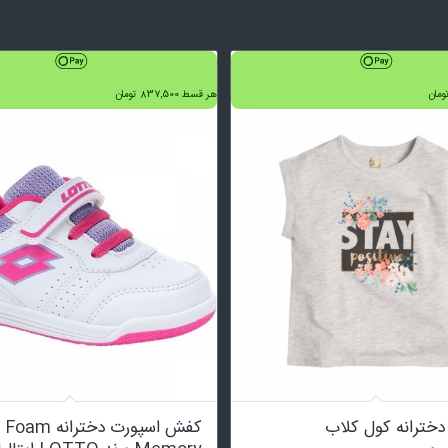
ومان
هر قسط
837,500
تومان
خترانه کول کلاب
کفش اسپورت دخترانه Foam